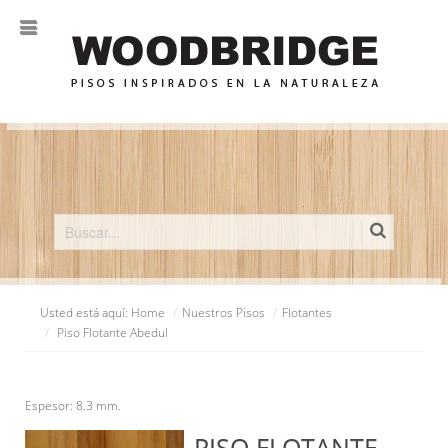
Pisos Inspirados en la Naturaleza
Usted está aquí:
Home
/
Nuestros Pisos
/
Flotantes
/
Piso Flotante Abedul
Espesor: 8.3 mm.
PISO FLOTANTE